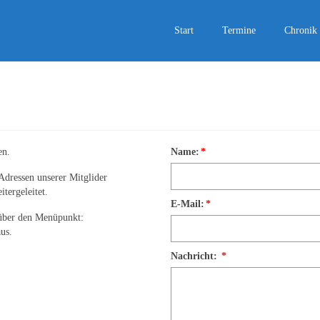
Start
Termine
Chronik
en.
Name:
*
Adressen unserer Mitglider
tergeleitet.
E-Mail:
*
 über den Menüpunkt:
us.
Nachricht:
*