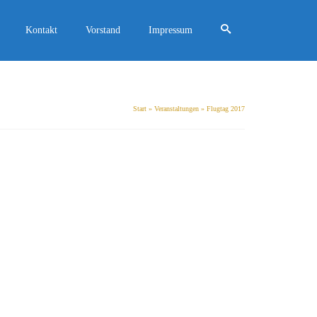
Kontakt
Vorstand
Impressum
Start
»
Veranstaltungen
»
Flugtag 2017
22
“ am 08. und 09. Juli 2017
OKT. 2017
gener Verein geführt. Als relativ kleiner