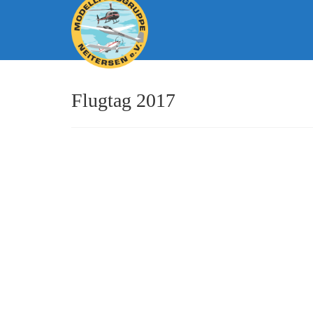
Flugtag 2017
Rückblick auf den Jubiläumsflugt
von
Mario Müller
|
eingetragen in:
Allgemein
,
Flugtag 2017
,
V
Die Modellfluggruppe Neitersen e.V wurde am 25.03.1977 
Modellflugverein veranstalten wir lediglich alle fünf Ja